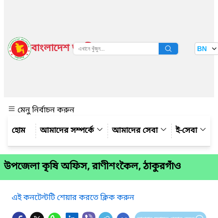
বাংলাদেশ জাতীয় তথ্য বাতায়ন
BN
দেখুন
মেনু নির্বাচন করুন
আমাদের সম্পর্কে
আমাদের সেবা
ই-সেবা
উপজেলা কৃষি অফিস, রাণীশংকৈল, ঠাকুরগাঁও
এই কনটেন্টটি শেয়ার করতে ক্লিক করুন