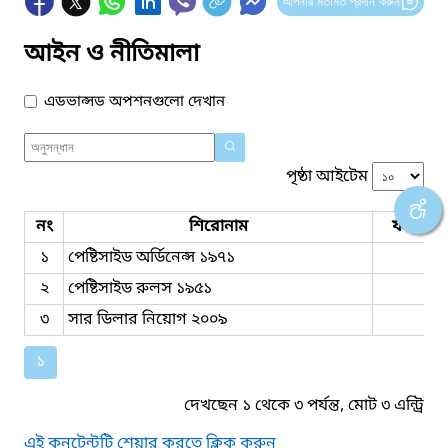
আপনার মতামত প্রদান করুন
আইন ও নীতিমালা
এডভান্সড অপশনগুলো দেখান
পৃষ্ঠা আইটেম
নং
শিরোনাম
ফাইল সম
১
পেষ্টিসাইড অর্ডিনেন্স ১৯৭১
২
পেষ্টিসাইড রুলস ১৯৫১
৩
সার ডিলার নিয়োগ ২০০৯
১
দেখছেন ১ থেকে ৩ পর্যন্ত, মোট ৩ এন্ট্রি
এই কনটেন্টটি শেয়ার করতে ক্লিক করুন