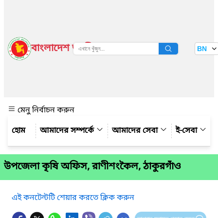
বাংলাদেশ জাতীয় তথ্য বাতায়ন
BN
দেখুন
মেনু নির্বাচন করুন
আমাদের সম্পর্কে
আমাদের সেবা
ই-সেবা
উপজেলা কৃষি অফিস, রাণীশংকৈল, ঠাকুরগাঁও
এই কনটেন্টটি শেয়ার করতে ক্লিক করুন