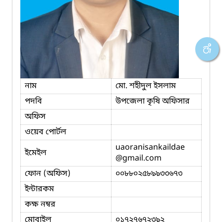
নাম
মো. শহীদুল ইসলাম
পদবি
উপজেলা কৃষি অফিসার
অফিস
ওয়েব পোর্টল
uaoranisankaildae
ইমেইল
@gmail.com
ফোন (অফিস)
০০৮৮০২৫৮৯৯৩৩৬৭৩
ইন্টারকম
কক্ষ নম্বর
মোবাইল
০১৭২৭৬৭২৩৯২