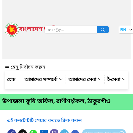
বাংলাদেশ জাতীয় তথ্য বাতায়ন
BN
দেখুন
মেনু নির্বাচন করুন
আমাদের সম্পর্কে
আমাদের সেবা
ই-সেবা
উপজেলা কৃষি অফিস, রাণীশংকৈল, ঠাকুরগাঁও
এই কনটেন্টটি শেয়ার করতে ক্লিক করুন