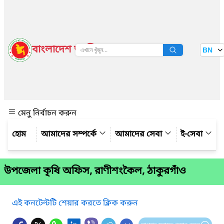
বাংলাদেশ জাতীয় তথ্য বাতায়ন
BN
দেখুন
মেনু নির্বাচন করুন
আমাদের সম্পর্কে
আমাদের সেবা
ই-সেবা
উপজেলা কৃষি অফিস, রাণীশংকৈল, ঠাকুরগাঁও
এই কনটেন্টটি শেয়ার করতে ক্লিক করুন