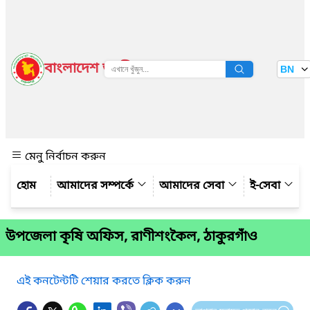
বাংলাদেশ জাতীয় তথ্য বাতায়ন
BN
দেখুন
মেনু নির্বাচন করুন
আমাদের সম্পর্কে
আমাদের সেবা
ই-সেবা
উপজেলা কৃষি অফিস, রাণীশংকৈল, ঠাকুরগাঁও
এই কনটেন্টটি শেয়ার করতে ক্লিক করুন